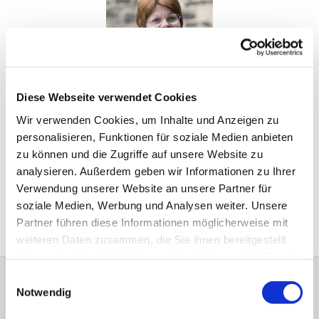
Diese Webseite verwendet Cookies
Wir verwenden Cookies, um Inhalte und Anzeigen zu
personalisieren, Funktionen für soziale Medien anbieten
Küsterin/Gemeindeschwester
zu können und die Zugriffe auf unsere Website zu
analysieren. Außerdem geben wir Informationen zu Ihrer
Blazenka Weber-Lorenz
Verwendung unserer Website an unsere Partner für
Tel.: 0157 - 71 525 596
soziale Medien, Werbung und Analysen weiter. Unsere
weber-lorenz@kirche-hawi.de
Partner führen diese Informationen möglicherweise mit
weiteren Daten zusammen, die Sie ihnen bereitgestellt
haben oder die sie im Rahmen Ihrer Nutzung der Dienste
gesammelt haben.
Einwilligungsauswahl
Notwendig