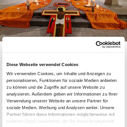
Die Taizé-Andacht in der von Kerzen erleuchteten
Johanniskirche lädt dazu ein, zur Ruhe zu kommen.
Die meditativen Gesängen aus Taizé und andere ruhige
Musik lassen eine spirituelle Atmosphäre entstehen. Mit
Diese Webseite verwendet Cookies
kurzen biblischen Impulsen und einer Zeit der Stille
kann man die Kraft der Ruhe entdecken und sich dem
Wir verwenden Cookies, um Inhalte und Anzeigen zu
Geheimnis Gottes nähern.
personalisieren, Funktionen für soziale Medien anbieten
Wer möchte, kann sich ein persönliches Segenswort
zusagen lassen.
zu können und die Zugriffe auf unsere Website zu
analysieren. Außerdem geben wir Informationen zu Ihrer
Sonntagabend um 18 Uhr in der Johanniskirche
Verwendung unserer Website an unsere Partner für
Ansprechpartner*in:
soziale Medien, Werbung und Analysen weiter. Unsere
Frau Gisela Schwarze, Tel.: 02302-89888
Pfr. Wolfram Linnemann, Tel.: 02302 / 57124
Partner führen diese Informationen möglicherweise mit
(linnemann@kirche-hawi.de)
weiteren Daten zusammen, die Sie ihnen bereitgestellt
Die
nächsten
Termine, jeweils sonntags, 18 Uhr: