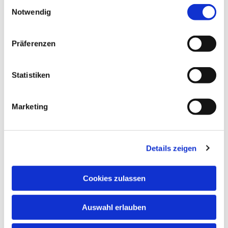
Einwilligungsauswahl
Notwendig
Kontakt und Feedback zur Barrierefreiheit
Wenn Sie auf Barrieren stoßen oder
Präferenzen
Anmerkungen zur Barrierefreiheit unserer
Website haben, freuen wir uns über Ihre
Statistiken
Rückmeldung.
Ev.-luth. Johannis-Kirchengemeinde Witten
Körperschaft des Öffentlichen Rechts
Marketing
Vertreten durch den Vorsitzenden des
Presbyteriums:
Pfarrer Wolfram Linnemann
Details zeigen
Telefon:
02302-57124
Cookies zulassen
Telefax: 02302-9786233
E-Mail:
Linnemann@kirche-hawi.de
Auswahl erlauben
Durchsetzungsverfahren