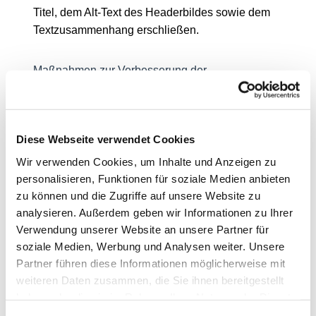
Titel, dem Alt-Text des Headerbildes sowie dem
Textzusammenhang erschließen.
Maßnahmen zur Verbesserung der
Barrierefreiheit
Wir überprüfen unsere Inhalte regelmäßig und
arbeiten daran, die Barrierefreiheit unserer
Diese Webseite verwendet Cookies
Website weiter zu verbessern. Zukünftig sollen
Wir verwenden Cookies, um Inhalte und Anzeigen zu
alle neuen Inhalte möglichst barrierefrei gestaltet
personalisieren, Funktionen für soziale Medien anbieten
werden.
zu können und die Zugriffe auf unsere Website zu
Geplante Maßnahmen umfassen:
analysieren. Außerdem geben wir Informationen zu Ihrer
Verwendung unserer Website an unsere Partner für
Ergänzung von Alternativtexten für Bilder
soziale Medien, Werbung und Analysen weiter. Unsere
Überarbeitung bestehender PDF-
Partner führen diese Informationen möglicherweise mit
Dokumente
weiteren Daten zusammen, die Sie ihnen bereitgestellt
Verbesserung der Bedienbarkeit über
haben oder die sie im Rahmen Ihrer Nutzung der Dienste
Tastatur und Bildschirmlesegeräte
gesammelt haben.