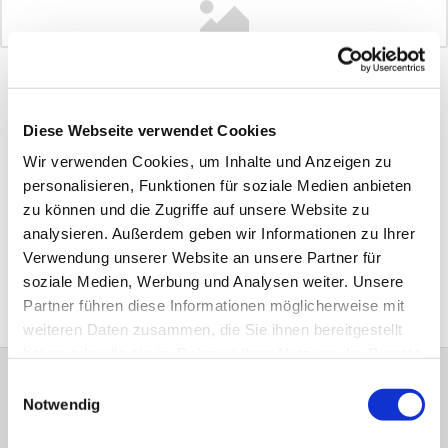
Joes, der
Jugendtreff
in Witten Mitte am Standort
Johannis.
Du hast Bock auf einen
chilligen Abend,
mit
Spielen,
Bastelangeboten
oder
gemeinsamen Kochen
? Dann
Diese Webseite verwendet Cookies
komm gerne ins Joes.
Wir verwenden Cookies, um Inhalte und Anzeigen zu
Alle
zwei Wochen
treffen wir uns
Donnerstags
personalisieren, Funktionen für soziale Medien anbieten
abends ab 19:00 Uhr im Joes
an der
Johannis-
Kirchengemeinde
und haben zusammen einen
zu können und die Zugriffe auf unsere Website zu
schönen Abend. Jedes Mal gibt es eine andere kleine
analysieren. Außerdem geben wir Informationen zu Ihrer
Aktivität. Zu Weihnachten wird zum Beispiel Kevin
allein zu Haus geschaut, es wird aber auch gespielt,
Verwendung unserer Website an unsere Partner für
Kekse gebacken oder Sushi selber gemacht. Das Joes
soziale Medien, Werbung und Analysen weiter. Unsere
ist ein Ort wo alle willkommen sind.
Wenn du Konfialter bist oder älter, komm gerne
Partner führen diese Informationen möglicherweise mit
vorbei.
weiteren Daten zusammen, die Sie ihnen bereitgestellt
Yayayyyyyy
haben oder die sie im Rahmen Ihrer Nutzung der Dienste
gesammelt haben.
Einwilligungsauswahl
Notwendig