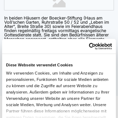
In beiden Häusern der Boecker-Stiftung (Haus am
Voß’schen Garten, Ruhrstraße 50 / 52 und „Leben im
Alter“, Breite Straße 30) sowie im Feierabendhaus
finden regelmäßig freitags vormittags evangelische
Gottesdienste statt. Sie sind den Bedürfnissen älterer
Menschen angepasst, enthalten aber alle Elemente
eines sonntäglichen Gottesdienstes. Sie sind offen für
alle, also auch für Menschen, die nicht in der
Einrichtung wohnen.
Im
Haus am Voß’schen Garten
, Ruhrstraße 50 / 52
und im „
Leben im Alter
“, Breite Straße 30 werden die
Diese Webseite verwendet Cookies
Gottesdienste im wöchentlichen Wechsel freitags
um 11 Uhr
gefeiert. Beide Häuser verfügen über eine
Wir verwenden Cookies, um Inhalte und Anzeigen zu
Kapelle bzw. einen Raum der Stille mit einer richtigen
personalisieren, Funktionen für soziale Medien anbieten
Orgel. Weitere Informationen zu den Häusern finde Sie
unter:
www.boecker-stiftung.de
zu können und die Zugriffe auf unsere Website zu
analysieren. Außerdem geben wir Informationen zu Ihrer
Im
Altenzentrum am Schwesternpark
Verwendung unserer Website an unsere Partner für
(Feierabendhäuser) der Diakonie Ruhr ,
soziale Medien, Werbung und Analysen weiter. Unsere
Pferdebachstraße 43, findet der
Gottesdienst am 2.
und 4. Freitag im Monat um 15:45 Uhr
, im Café im
Partner führen diese Informationen möglicherweise mit
Gebäudeteil C statt. Mehr zu dem Altenzentrum findet
weiteren Daten zusammen, die Sie ihnen bereitgestellt