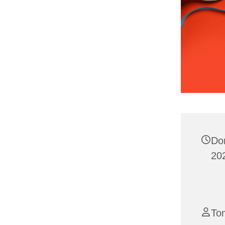
Do
202
To