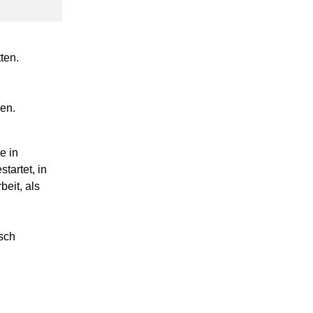
ten.
ien.
e in
tartet, in
eit, als
sch