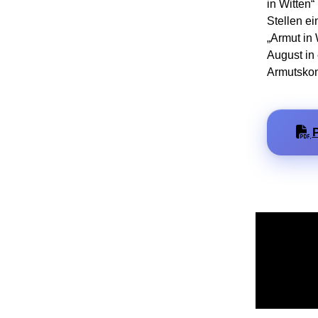
in Witten
Stellen ei
„Armut in
August in 
Armutskonf