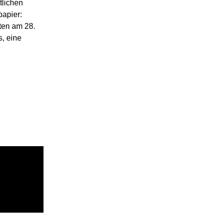
tlichen
papier:
ten am 28.
s, eine