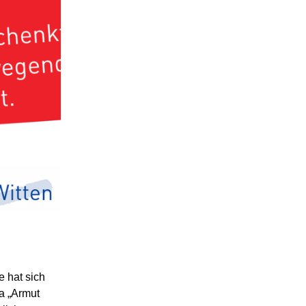
 hat sich
a „Armut