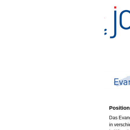
Position
Das Evang
in versch