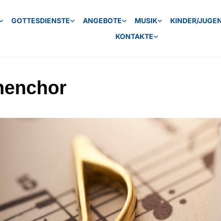
GOTTESDIENSTE
ANGEBOTE
MUSIK
KINDER/JUGE
KONTAKTE
henchor