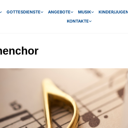
GOTTESDIENSTE
ANGEBOTE
MUSIK
KINDER/JUGE
KONTAKTE
henchor