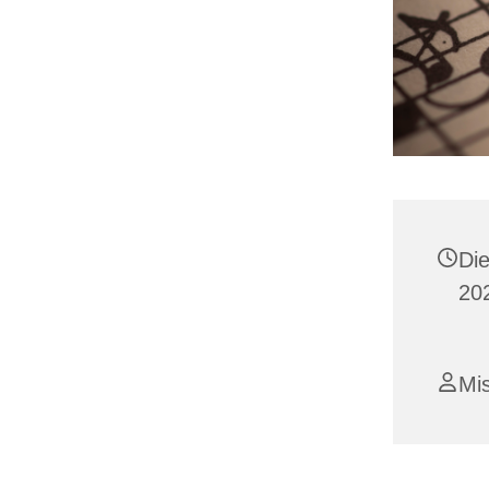
Di
202
Mi