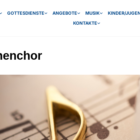
GOTTESDIENSTE
ANGEBOTE
MUSIK
KINDER/JUGE
KONTAKTE
henchor