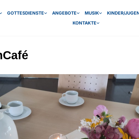
GOTTESDIENSTE
ANGEBOTE
MUSIK
KINDER/JUGE
KONTAKTE
hCafé