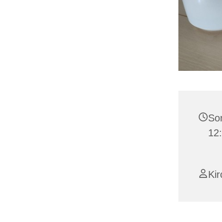
Son
12
Ki