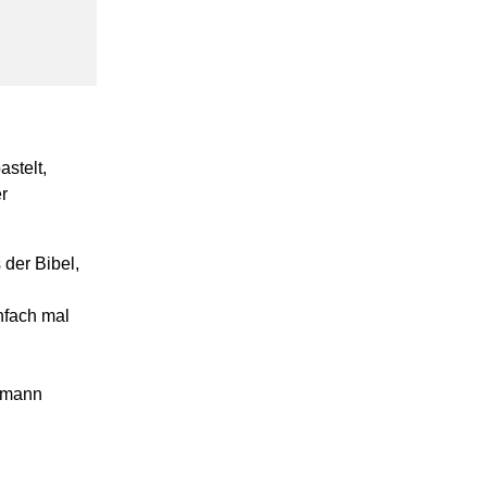
stelt,
r
der Bibel,
infach mal
gemann