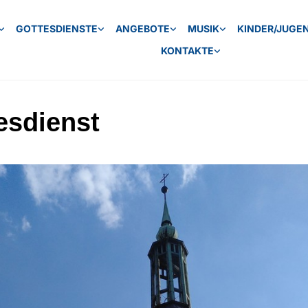
GOTTESDIENSTE
ANGEBOTE
MUSIK
KINDER/JUGE
KONTAKTE
esdienst