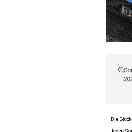
So
20
Die Glocke
Jeden Son