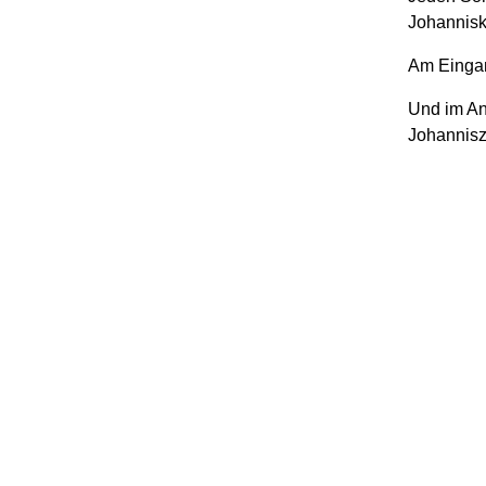
Johanniski
Am Eingang
Und im An
Johannis