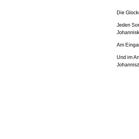
Die Glocke
Jeden Son
Johanniski
Am Eingang
Und im An
Johannis