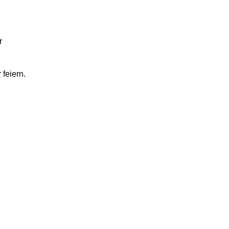
r
 feiern.