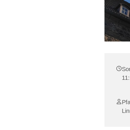
Son
11
Pf
Li