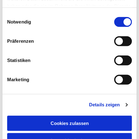
Dies könnte Sie auch
haben oder die sie im Rahmen Ihrer Nutzung der Dienste
interessieren
gesammelt haben.
Einwilligungsauswahl
Notwendig
Präferenzen
Statistiken
Marketing
Details zeigen
Cookies zulassen