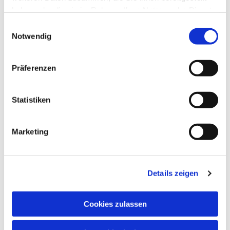
Dies könnte Sie auch
haben oder die sie im Rahmen Ihrer Nutzung der Dienste
interessieren
gesammelt haben.
Einwilligungsauswahl
Notwendig
Präferenzen
Statistiken
Marketing
Details zeigen
Cookies zulassen