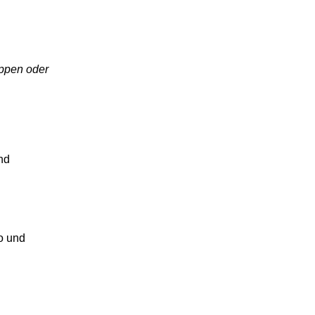
uppen oder
nd
o und