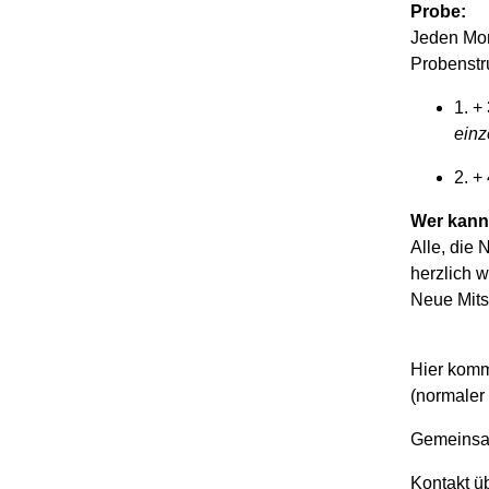
Probe:
Jeden Mon
Probenstru
1. +
einz
2. +
Wer kann
Alle, die 
herzlich 
Neue Mits
Hier komm
(normaler
Gemeinsam
Kontakt ü