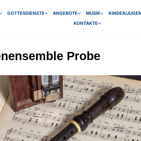
GOTTESDIENSTE
ANGEBOTE
MUSIK
KINDER/JUGE
KONTAKTE
enensemble Probe