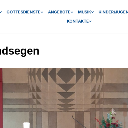
GOTTESDIENSTE
ANGEBOTE
MUSIK
KINDER/JUGE
KONTAKTE
ndsegen