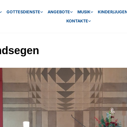
GOTTESDIENSTE
ANGEBOTE
MUSIK
KINDER/JUGE
KONTAKTE
ndsegen