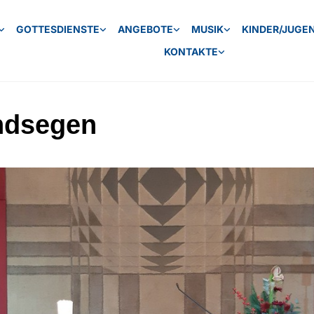
GOTTESDIENSTE
ANGEBOTE
MUSIK
KINDER/JUGE
KONTAKTE
ndsegen